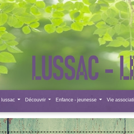
à lussac
Découvrir
Enfance - jeunesse
Vie associat