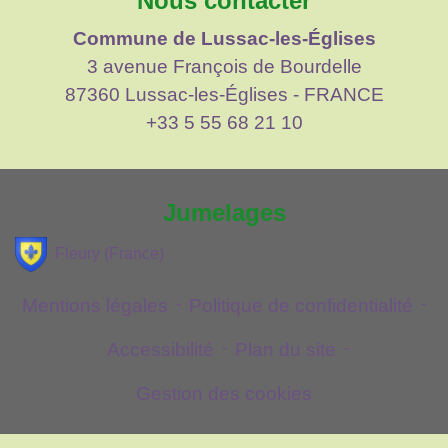
Nous contacter
Commune de Lussac-les-Églises
3 avenue François de Bourdelle
87360 Lussac-les-Églises - FRANCE
+33 5 55 68 21 10
Jumelages
Fleury (France)
Mentions légales
-
Politique de confidentialité
-
Accessibilité
-
Plan du site
-
Gestion des cookies