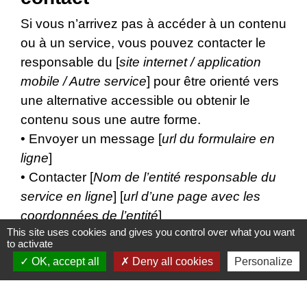
Si vous n’arrivez pas à accéder à un contenu
ou à un service, vous pouvez contacter le
responsable du [
site internet / application
mobile / Autre service
] pour être orienté vers
une alternative accessible ou obtenir le
contenu sous une autre forme.
• Envoyer un message [
url du formulaire en
ligne
]
• Contacter [
Nom de l’entité responsable du
service en ligne
] [
url d’une page avec les
coordonnées de l’entité
]
This site uses cookies and gives you control over what you want
to activate
OK, accept all
Deny all cookies
Personalize
Voies de recours
Cette procédure est à utiliser dans le cas